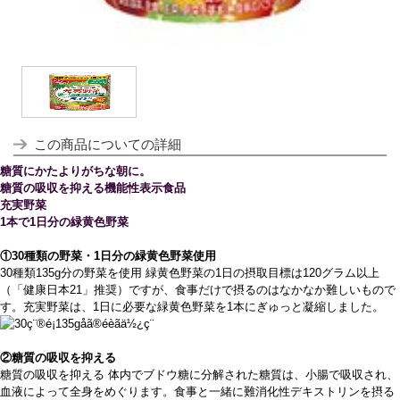
この商品についての詳細
糖質にかたよりがちな朝に。
糖質の吸収を抑える機能性表示食品
充実野菜
1本で1日分の緑黄色野菜
①30種類の野菜・1日分の緑黄色野菜使用
30種類135g分の野菜を使用 緑黄色野菜の1日の摂取目標は120グラム以上
（「健康日本21」推奨）ですが、食事だけで摂るのはなかなか難しいもので
す。充実野菜は、1日に必要な緑黄色野菜を1本にぎゅっと凝縮しました。
②糖質の吸収を抑える
糖質の吸収を抑える 体内でブドウ糖に分解された糖質は、小腸で吸収され、
血液によって全身をめぐります。食事と一緒に難消化性デキストリンを摂る