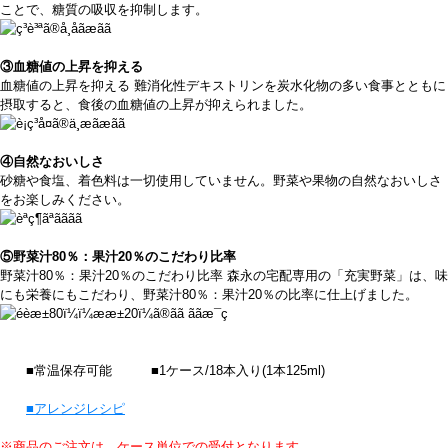
ことで、糖質の吸収を抑制します。
③血糖値の上昇を抑える
血糖値の上昇を抑える 難消化性デキストリンを炭水化物の多い食事とともに
摂取すると、食後の血糖値の上昇が抑えられました。
④自然なおいしさ
砂糖や食塩、着色料は一切使用していません。野菜や果物の自然なおいしさ
をお楽しみください。
⑤野菜汁80％：果汁20％のこだわり比率
野菜汁80％：果汁20％のこだわり比率 森永の宅配専用の「充実野菜」は、味
にも栄養にもこだわり、野菜汁80％：果汁20％の比率に仕上げました。
■常温保存可能 ■1ケース/18本入り(1本125ml)
■アレンジレシピ
※商品のご注文は、ケース単位での受付となります。