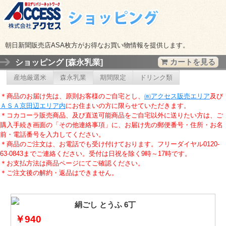
朝日新聞販売店ASA枚方がお得なお買い物情報を提供します。
ショッピング [森永乳業]
カートを見る
産地厳選米
森永乳業
期間限定
ドリンク類
＊商品
のお届け先は、原則お客様のご自宅とし
、
㈱アクセス販売エリア
及び
ＡＳＡ京田辺エリア内
にお住まいの方に限らせていただきます。
＊コカコーラ販売商品、及び直送可能商品をご自宅以外に送りたい方は、ご
購入手続き画面の「その他連絡事項」に、お届け先の郵便番号・住所・お名
前・電話番号を入力してください。
＊商品のご注文は、お電話でも受け付けております。フリーダイヤル0120-
63-0843までご連絡ください。受付は日祝を除く9時～17時です。
＊お支払方法は商品ページにてご確認ください。
＊ご注文後の解約・返品はできません。
絹ごし とうふ 6丁
￥940