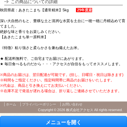
この商品についての詳細
秋田県産：あきたこまち【通常精米】5kg
29年度産
深い大自然のもと、豊穣な土と清冽な水質を土台に
一穂一穂に丹精込めて育
てました。
絶妙な味と香りをお楽しみください。
【あきたこまち単一原料米】
《特徴》粘り強さと柔らかさを兼ね備えたお米。
★ 配送料無料で、ご自宅までお届けにあがります。
★
毎日食べるものだから・・・アクセスが自信をもってオススメします。
※商品のお届けは、翌日配達が可能
です。(但し、日曜日・祝日は除きます)
※
時間をご指定ください。指定時間帯に商品のお届けをいたします。
※
代金は、商品と引き換えにてお支払いください。
※在庫不足で発送が遅れる場合は、折り返しご連絡させていただきます。
ホーム
プライバシーポリシー
お問い合わせ
Copyright © 2026 株式会社アクセス All rights reserved.
メニューを開く