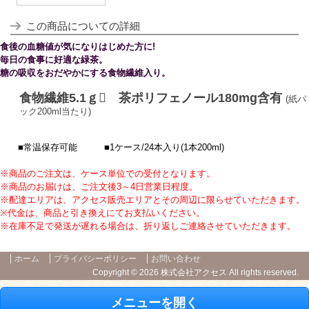
この商品についての詳細
食後の血糖値が気になりはじめた方に!
毎日の食事に
好適な緑茶。
糖の吸収をおだやかにする食物繊維入り。
食物繊維5.1ｇ 茶ポリフェノール180mg含有
(紙パ
ック200ml当たり)
■常温保存可能 ■1ケース/24本入り(1本200ml)
※商品のご注文は、ケース単位での受付となります。
※商品のお届けは、ご注文後3～4日営業日程度
。
※配達エリアは、アクセス販売エリアとその周辺に限らせていただきます
。
※
代金は、商品と引き換えにてお支払いください。
※在庫不足で発送が遅れる場合は、折り返しご連絡させていただきます。
ホーム
プライバシーポリシー
お問い合わせ
Copyright © 2026 株式会社アクセス All rights reserved.
メニューを開く